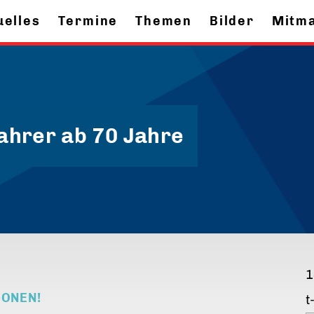
uelles
Termine
Themen
Bilder
Mitm
fahrer ab 70 Jahre
1
IONEN!
t