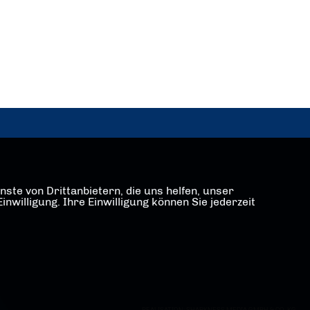
ste von Drittanbietern, die uns helfen, unser
illigung. Ihre Einwilligung können Sie jederzeit
REALISATION: SHARKNESS MEDIA GMBH & CO. KG