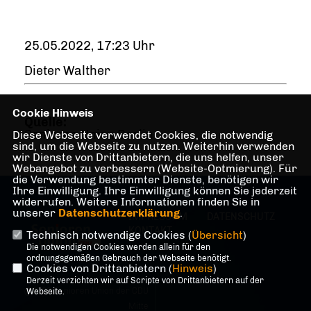
25.05.2022, 17:23 Uhr
Dieter Walther
Cookie Hinweis
Quelle:
Senioren Union Berlin
Diese Webseite verwendet Cookies, die notwendig
sind, um die Webseite zu nutzen. Weiterhin verwenden
wir Dienste von Drittanbietern, die uns helfen, unser
Webangebot zu verbessern (Website-Optmierung). Für
die Verwendung bestimmter Dienste, benötigen wir
Ihre Einwilligung. Ihre Einwilligung können Sie jederzeit
widerrufen. Weitere Informationen finden Sie in
unserer
Datenschutzerklärung
.
IMPRESSUM
DATENSCHUTZ
KONTAKT
Technisch notwendige Cookies (
Übersicht
)
Die notwendigen Cookies werden allein für den
ordnungsgemäßen Gebrauch der Webseite benötigt.
Cookies von Drittanbietern (
Hinweis
)
Derzeit verzichten wir auf Scripte von Drittanbietern auf der
@2026 Senioren Union der CDU
Webseite.
Mitte